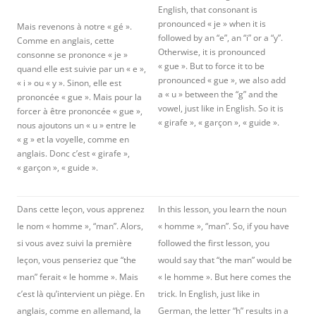
English, that consonant is
pronounced « je » when it is
Mais revenons à notre « gé ».
followed by an “e”, an “i” or a “y”.
Comme en anglais, cette
Otherwise, it is pronounced
consonne se prononce « je »
« gue ». But to force it to be
quand elle est suivie par un « e »,
pronounced « gue », we also add
« i » ou « y ». Sinon, elle est
a « u » between the “g” and the
prononcée « gue ». Mais pour la
vowel, just like in English. So it is
forcer à être prononcée « gue »,
« girafe », « garçon », « guide ».
nous ajoutons un « u » entre le
« g » et la voyelle, comme en
anglais. Donc c’est « girafe »,
« garçon », « guide ».
Dans cette leçon, vous apprenez
In this lesson, you learn the noun
le nom « homme », “man”. Alors,
« homme », “man”. So, if you have
si vous avez suivi la première
followed the first lesson, you
leçon, vous penseriez que “the
would say that “the man” would be
man” ferait « le homme ». Mais
« le homme ». But here comes the
c’est là qu’intervient un piège. En
trick. In English, just like in
anglais, comme en allemand, la
German, the letter “h” results in a