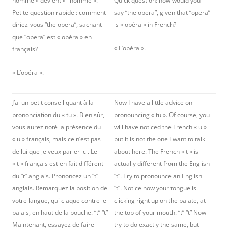
homme » devient « l’homme ».
Quick question: how would you
Petite question rapide : comment
say “the opera”, given that “opera”
diriez-vous “the opera”, sachant
is « opéra » in French?
que “opera” est « opéra » en
« L’opéra ».
français?
« L’opéra ».
J’ai un petit conseil quant à la
Now I have a little advice on
prononciation du « tu ». Bien sûr,
pronouncing « tu ». Of course, you
vous aurez noté la présence du
will have noticed the French « u »
« u » français, mais ce n’est pas
but it is not the one I want to talk
de lui que je veux parler ici. Le
about here. The French « t » is
« t » français est en fait différent
actually different from the English
du “t” anglais. Prononcez un “t”
“t”. Try to pronounce an English
anglais. Remarquez la position de
“t”. Notice how your tongue is
votre langue, qui claque contre le
clicking right up on the palate, at
palais, en haut de la bouche. “t” “t”
the top of your mouth. “t” “t” Now
Maintenant, essayez de faire
try to do exactly the same, but