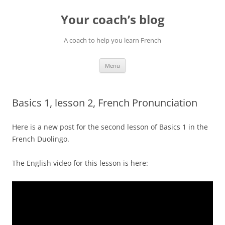
Skip
to
Your coach’s blog
content
A coach to help you learn French
Menu
Basics 1, lesson 2, French Pronunciation
Here is a new post for the second lesson of Basics 1 in the
French Duolingo.
The English video for this lesson is here: