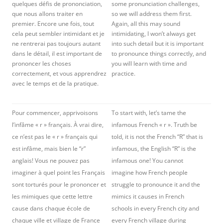
quelques défis de prononciation,
some pronunciation challenges,
que nous allons traiter en
so we will address them first.
premier. Encore une fois, tout
Again, all this may sound
cela peut sembler intimidant et je
intimidating, I won’t always get
ne rentrerai pas toujours autant
into such detail but it is important
dans le détail, il est important de
to pronounce things correctly, and
prononcer les choses
you will learn with time and
correctement, et vous apprendrez
practice.
avec le temps et de la pratique.
Pour commencer, apprivoisons
To start with, let’s tame the
l’infâme « r » français. À vrai dire,
infamous French « r ». Truth be
ce n’est pas le « r » français qui
told, it is not the French “R” that is
est infâme, mais bien le “r”
infamous, the English “R” is the
anglais! Vous ne pouvez pas
infamous one! You cannot
imaginer à quel point les Français
imagine how French people
sont torturés pour le prononcer et
struggle to pronounce it and the
les mimiques que cette lettre
mimics it causes in French
cause dans chaque école de
schools in every French city and
chaque ville et village de France
every French village during