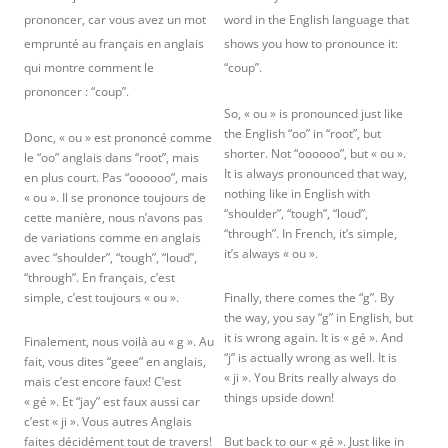
prononcer, car vous avez un mot
word in the English language that
emprunté au français en anglais
shows you how to pronounce it:
qui montre comment le
“coup”.
prononcer : “coup”.
So, « ou » is pronounced just like
the English “oo” in “root”, but
Donc, « ou » est prononcé comme
shorter. Not “oooooo”, but « ou ».
le “oo” anglais dans “root”, mais
It is always pronounced that way,
en plus court. Pas “oooooo”, mais
nothing like in English with
« ou ». Il se prononce toujours de
“shoulder”, “tough”, “loud”,
cette manière, nous n’avons pas
“through”. In French, it’s simple,
de variations comme en anglais
it’s always « ou ».
avec “shoulder”, “tough”, “loud”,
“through”. En français, c’est
simple, c’est toujours « ou ».
Finally, there comes the “g”. By
the way, you say “g” in English, but
it is wrong again. It is « gé ». And
Finalement, nous voilà au « g ». Au
“j” is actually wrong as well. It is
fait, vous dites “geee” en anglais,
« ji ». You Brits really always do
mais c’est encore faux! C’est
things upside down!
« gé ». Et “jay” est faux aussi car
c’est « ji ». Vous autres Anglais
faites décidément tout de travers!
But back to our « gé ». Just like in