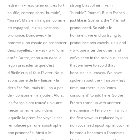
lettre « h » résulte en un très fort
strong blast of air, like in
souffle, comme dans “humble”,
“humble”, “horse”. But in French,
“horse”. Mais en français, comme
just like in Spanish, the “h” is not
en espagnol, le « h » n’est pas
pronounced. So with « le
prononcé. Donc avec « le
homme », we end up trying to
homme », on essaie de prononcer
pronounce two vowels, « e » and
deux voyelles, « e » et « o », l’une
« o », one after the other, and
après l’autre, et on a vu dans la
we’ve seen in the previous lesson
leçon précédente que c’est
that we have to avoid that
difficile et qu’il faut l’éviter. Nous
because it is uneasy. We have
avons parlé de la « liaison » la
spoken about the « liaison » last
dernière fois, mais ici il n’y a pas
time, but there is no “extra
de « consonne » à ajouter. Alors,
consonant” to add here. So the
les français ont trouvé un autre
French came up with another
mécanisme, l’élision, dans
mechanism, « l’élision », in which
laquelle la première voyelle est
the first vowel is replaced by a
remplacée par une apostrophe
non vocalized apostrophe. So, « le
non prononcée. Ainsi « le
homme » becomes « l’homme ».