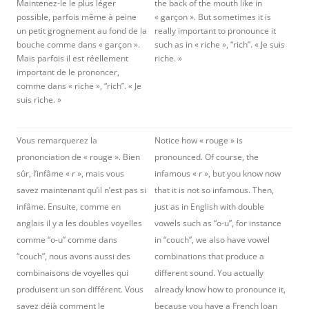
Maintenez-le le plus léger
the back of the mouth like in
possible, parfois même à peine
« garçon ». But sometimes it is
un petit grognement au fond de la
really important to pronounce it
bouche comme dans « garçon ».
such as in « riche », “rich”. « Je suis
Mais parfois il est réellement
riche. »
important de le prononcer,
comme dans « riche », “rich”. « Je
suis riche. »
Vous remarquerez la
Notice how « rouge » is
prononciation de « rouge ». Bien
pronounced. Of course, the
sûr, l’infâme « r », mais vous
infamous « r », but you know now
savez maintenant qu’il n’est pas si
that it is not so infamous. Then,
infâme. Ensuite, comme en
just as in English with double
anglais il y a les doubles voyelles
vowels such as “o-u”, for instance
comme “o-u” comme dans
in “couch”, we also have vowel
“couch”, nous avons aussi des
combinations that produce a
combinaisons de voyelles qui
different sound. You actually
produisent un son différent. Vous
already know how to pronounce it,
savez déjà comment le
because you have a French loan