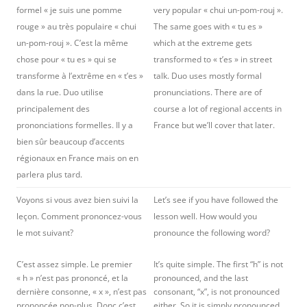
formel « je suis une pomme
very popular « chui un-pom-rouj ».
rouge » au très populaire « chui
The same goes with « tu es »
un-pom-rouj ». C’est la même
which at the extreme gets
chose pour « tu es » qui se
transformed to « t’es » in street
transforme à l’extrême en « t’es »
talk. Duo uses mostly formal
dans la rue. Duo utilise
pronunciations. There are of
principalement des
course a lot of regional accents in
prononciations formelles. Il y a
France but we’ll cover that later.
bien sûr beaucoup d’accents
régionaux en France mais on en
parlera plus tard.
Voyons si vous avez bien suivi la
Let’s see if you have followed the
leçon. Comment prononcez-vous
lesson well. How would you
le mot suivant?
pronounce the following word?
C’est assez simple. Le premier
It’s quite simple. The first “h” is not
« h » n’est pas prononcé, et la
pronounced, and the last
dernière consonne, « x », n’est pas
consonant, “x”, is not pronounced
prononcée non-plus. Donc c’est
either. So it is simply pronounced