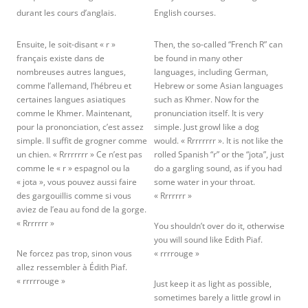
durant les cours d’anglais.
English courses.
Ensuite, le soit-disant « r »
Then, the so-called “French R” can
français existe dans de
be found in many other
nombreuses autres langues,
languages, including German,
comme l’allemand, l’hébreu et
Hebrew or some Asian languages
certaines langues asiatiques
such as Khmer. Now for the
comme le Khmer. Maintenant,
pronunciation itself. It is very
pour la prononciation, c’est assez
simple. Just growl like a dog
simple. Il suffit de grogner comme
would. « Rrrrrrrr ». It is not like the
un chien. « Rrrrrrrr » Ce n’est pas
rolled Spanish “r” or the “jota”, just
comme le « r » espagnol ou la
do a gargling sound, as if you had
« jota », vous pouvez aussi faire
some water in your throat.
des gargouillis comme si vous
« Rrrrrrr »
aviez de l’eau au fond de la gorge.
« Rrrrrrr »
You shouldn’t over do it, otherwise
you will sound like Edith Piaf.
Ne forcez pas trop, sinon vous
« rrrrouge »
allez ressembler à Édith Piaf.
« rrrrrouge »
Just keep it as light as possible,
sometimes barely a little growl in