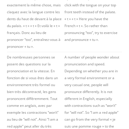
exactement la même chose, mais
click with the tongue on your top
claquez avec la langue contre les
front teeth instead of the palate.
dents du haut de devant à la place
« t » « t » Here you have the
du palais. « t » « t » Et voilà le « t »
French « t ». So rather than
français. Donc au lieu de
pronouncing “too”, try to exercise
prononcer “too”, entraînez-vous à
and pronounce « tu ».
prononcer « tu ».
De nombreuses personnes se
A number of people wonder about
posent des questions sur la
pronunciation and speed.
prononciation et la vitesse. En
Depending on whether you are in
fonction de si vous êtes dans un
a very formal environment or a
environnement très formel ou
very casual one, people will
bien très décontracté, les gens
pronounce differently. It is not
prononcent différemment. Tout
different in English, especially
comme en anglais, avec par
with contractions such as “won’t”
exemple les contractions “won’t”
for “will not”. So “I am a red apple”
au lieu de “will not”. Ainsi “I am a
can go from the very formal « je
red apple” peut aller du très
suis une pomme rouge » to the