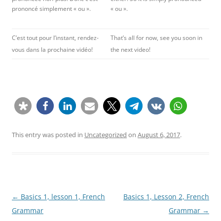
prononcé simplement « ou ».
« ou ».
C’est tout pour l’instant, rendez-
That’s all for now, see you soon in
vous dans la prochaine vidéo!
the next video!
This entry was posted in
Uncategorized
on
August 6, 2017
.
Post
←
Basics 1, lesson 1, French
Basics 1, Lesson 2, French
navigation
Grammar
Grammar
→