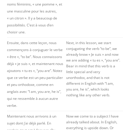
noms féminins, « une pomme », et
une masculine pour les autres,
« un citron ». Il y a beaucoup de
possibilités. C’est à vous d’en
choisir une.
Ensuite, dans cette leçon, nous
Next, in this lesson, we start
conjugating the verb “to be”, we
commençons à conjuguer le verbe
already know « Je suis » and now
« être », “to be”. Nous connaissons
we are adding « tu es », “you are”.
déjà « je suis », et maintenant nous
Bear in mind that this verb is a
ajoutons « tu es », “you are”. Notez
little special and very
que ce verbe est un peu particulier
unorthodox, and that is not
different in English with “I am,
et peu orthodoxe, comme en
you are, he is”, which looks
anglais avec “I am, you are, he is”,
nothing like any other verb.
qui ne ressemble à aucun autre
verbe.
Maintenant nous arrivons à un
Now we come to a subject I have
already talked about. In English,
sujet dont j’ai déjà parlé. En
everything is upside down. Or