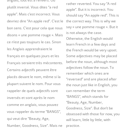
anglais, tout est à l’envers. Ou
rather reverted. You say “A red
plutôt inversé. Vous dites “a red
apple”. But it is incorrect. You
apple”. Mais c’est incorrect. Vous
should say “An apple red”. This is
devriez dire “An apple red”. C’est le
the correct way. This is why we
say « une pomme rouge ». But it
bon sens. C’est pour cela que nous
is not always the case.
disons « une pomme rouge ». Mais
Otherwise, the English would
ce n’est pas toujours le cas. Sinon
learn French in a few days and
les Anglais apprendraient le
the French would be very upset.
français en quelques jours et les
Some adjectives may be placed
before the noun, although most
Français seraient très mécontents.
adjectives follow the noun. To
Certains adjectifs peuvent être
remember which ones are
placés devant le nom, même si la
“reversed” and are placed after
plupart suivent le nom. Pour vous
the noun just like in English, you
rappeler de quels adjectifs sont
can remember the term
“BANGS”, which stands for
inversés et sont après le nom
“Beauty, Age, Number,
comme en anglais, vous pouvez
Goodness, Size”. But don’t be
vous rappeler du terme “BANGS”,
obsessed with those for now, you
qui veut dire “Beauty, Age,
will learn, little by little, with
Number, Goodness, Size”. Mais ne
practice.