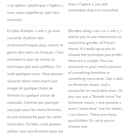
than « l’opéra », you will
« un opéra » plutôt que « l’opéra »,
remember that it is masculine.
vous vous rappellerez que c’est
masculin.
En plus d’utiliser « une », je vous
Besides using « un » or « une », I
advise you to use mnemonics to
conseille d’utiliser des
record the gender of French
mnémotechniques pour retenir le
nouns. It’s really up to you to
genre des noms en français. C’est
choose the technique you prefer.
vraiment à vous de choisir la
Here are a couple. You can
technique que vous préférez. En
associate in your mind a picture
of something feminine or
voilà quelques-unes. Vous pouvez
something masculine. Like a skirt
associer dans votre esprit une
on feminine nouns, and a
image de quelque chose de
mustache on masculine ones. Or,
féminin ou quelque chose de
you can use a “female voice” for
masculin. Comme par exemple
feminine nouns, « une pomme »,
and a “masculine” one for others,
une jupe pour les noms féminins,
« un citron ». There are many
et une moustache pour les noms
possibilities. It’s up to you to
masculins. Ou bien, vous pouvez
choose one.
utiliser une voix féminine pour les