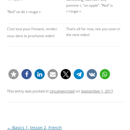
pomme », “an apple”. “Red” is
« rouge ».
“Red” se dit « rouge ».
C’est tout pour l’instant, rendez-
That’s all for now, see you soon in
the next video!
vous dans la prochaine vidéo!
This entry was posted in
Uncategorized
on
September 1, 2017
.
Post
←
Basics 1, lesson 2, French