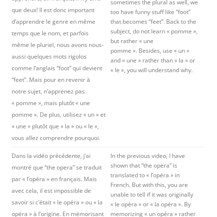
sometimes the plural as well, we
que deux! Il est donc important
too have funny stuff like “foot”
d’apprendre le genre en même
that becomes “feet”. Back to the
subject, do not learn « pomme »,
temps que le nom, et parfois
but rather « une
même le pluriel, nous avons nous-
pomme ». Besides, use « un »
aussi quelques mots rigolos
and « une » rather than « la » or
comme l’anglais “foot” qui devient
« le », you will understand why.
“feet”. Mais pour en revenir à
notre sujet, n’apprenez pas
« pomme », mais plutôt « une
pomme ». De plus, utilisez « un » et
« une » plutôt que « la » ou « le »,
vous allez comprendre pourquoi.
Dans la vidéo précédente, j’ai
In the previous video, I have
shown that “the opera” is
montré que “the opera” se traduit
translated to « l’opéra » in
par « l’opéra » en français. Mais
French. But with this, you are
avec cela, il est impossible de
unable to tell if it was originally
savoir si c’était « le opéra » ou « la
« le opéra » or « la opéra ». By
opéra » à l’origine. En mémorisant
memorizing « un opéra » rather