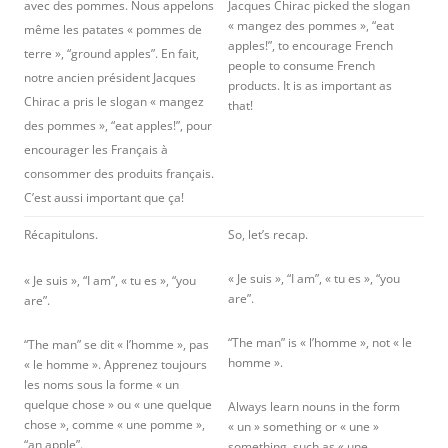
avec des pommes. Nous appelons
Jacques Chirac picked the slogan
« mangez des pommes », “eat
même les patates « pommes de
apples!”, to encourage French
terre », “ground apples”. En fait,
people to consume French
notre ancien président Jacques
products. It is as important as
Chirac a pris le slogan « mangez
that!
des pommes », “eat apples!”, pour
encourager les Français à
consommer des produits français.
C’est aussi important que ça!
Récapitulons.
So, let’s recap.
« Je suis », “I am”, « tu es », “you
« Je suis », “I am”, « tu es », “you
are”.
are”.
“The man” is « l’homme », not « le
“The man” se dit « l’homme », pas
homme ».
« le homme ». Apprenez toujours
les noms sous la forme « un
quelque chose » ou « une quelque
Always learn nouns in the form
chose », comme « une pomme »,
« un » something or « une »
“an apple”.
something, such as « une