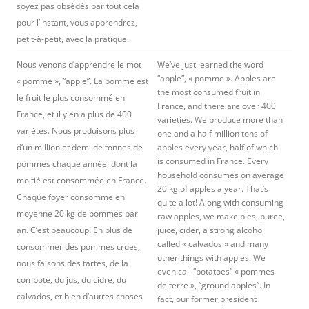
soyez pas obsédés par tout cela
pour l’instant, vous apprendrez,
petit-à-petit, avec la pratique.
Nous venons d’apprendre le mot
We’ve just learned the word
“apple”, « pomme ». Apples are
« pomme », “apple”. La pomme est
the most consumed fruit in
le fruit le plus consommé en
France, and there are over 400
France, et il y en a plus de 400
varieties. We produce more than
variétés. Nous produisons plus
one and a half million tons of
d’un million et demi de tonnes de
apples every year, half of which
is consumed in France. Every
pommes chaque année, dont la
household consumes on average
moitié est consommée en France.
20 kg of apples a year. That’s
Chaque foyer consomme en
quite a lot! Along with consuming
moyenne 20 kg de pommes par
raw apples, we make pies, puree,
an. C’est beaucoup! En plus de
juice, cider, a strong alcohol
called « calvados » and many
consommer des pommes crues,
other things with apples. We
nous faisons des tartes, de la
even call “potatoes” « pommes
compote, du jus, du cidre, du
de terre », “ground apples”. In
calvados, et bien d’autres choses
fact, our former president