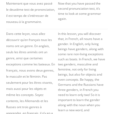
Maintenant que vous avez passé
Now that you have passed the
second pronunciation test, it’s
le deuxième test de prononciation,
time to look at some grammar
il est temps de s’intéresser de
again.
nouveau à la grammaire.
Dans cette leçon, vous allez
In this lesson, you will discover
that, in French, all nouns have a
découvrir qu’en français tous les
gender. In English, only living
noms ont un genre. En anglais,
beings have genders, along with
seuls les êtres animés ont un
some rare non-living exceptions
genre, ainsi que certaines
such as boats. In French, we have
exceptions comme les bateaux. En
two genders, masculine and
feminine, not only for living
français, nous avons deux genres,
beings, but also for objects and
le masculin et le féminin. Pas
even concepts. Be happy, the
seulement pour les êtres vivants,
Germans and the Russians have
mais aussi pour les objets et
three genders, in French you
même les concepts. Soyez
need to learn only two! So it is
important to learn the gender
contents, les Allemands et les
along with the noun when you
Russes ont trois genres à
learn a new word, and
apprendre, en français, il n’y en a